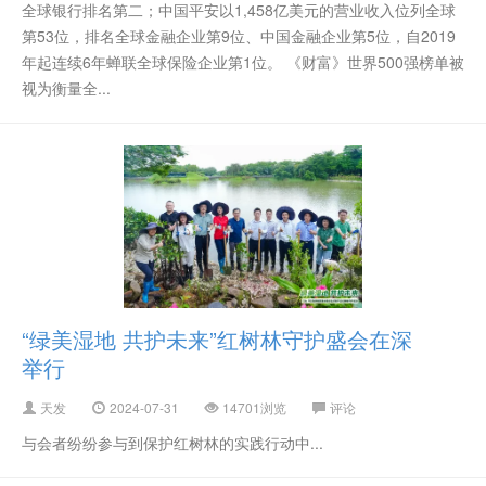
全球银行排名第二；中国平安以1,458亿美元的营业收入位列全球
第53位，排名全球金融企业第9位、中国金融企业第5位，自2019
年起连续6年蝉联全球保险企业第1位。 《财富》世界500强榜单被
联网＋、快消
视为衡量全...
“绿美湿地 共护未来”红树林守护盛会在深
举行
天发
2024-07-31
14701浏览
评论
与会者纷纷参与到保护红树林的实践行动中...