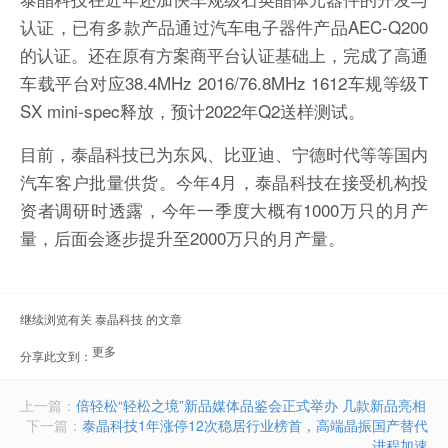
认证，已有多款产品通过汽车电子器件产品AEC-Q200
的认证。还在原有方案商平台认证基础上，完成了高通
车载平台对应38.4MHz 2016/76.8MHz 1612车规等级T
SX mini-spec释放，预计2022年Q2送样测试。
目前，泰晶科技已为东风、比亚迪、宁德时代等等国内
汽车客户批量供货。今年4月，泰晶科技在接受机构投
资者调研时透露，今年一季度大概有1000万只的月产
量，后面会逐步提升至2000万只的月产量。
继续浏览有关 泰晶科技 的文章
更多
分享此文到：
document.getElementById("bdshell_js").src =
"http://bdimg.share.baidu.com/static/js/shell_v2.js?cdnversion=" +
Math.ceil(new Date()/3600000)
上一篇：
倍轻松“轻松之境”新品媒体品鉴会正式举办 几款新品亮相
下一篇：
泰晶科技1年涨停12次稳居行业榜首，高端晶振国产替代
进程加速