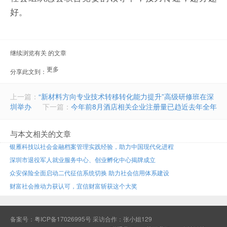
好。
继续浏览有关 的文章
更多
分享此文到：
document.getElementById("bdshell_js").src =
"http://bdimg.share.baidu.com/static/js/shell_v2.js?cdnversion=" +
Math.ceil(new Date()/3600000)
上一篇：
“新材料方向专业技术转移转化能力提升”高级研修班在深
圳举办
下一篇：
今年前8月酒店相关企业注册量已趋近去年全年
与本文相关的文章
银雁科技以社会金融档案管理实践经验，助力中国现代化进程
深圳市退役军人就业服务中心、创业孵化中心揭牌成立
众安保险全面启动二代征信系统切换 助力社会信用体系建设
财富社会推动力获认可，宜信财富斩获这个大奖
备案号：
粤ICP备17026995号
采访合作：张小姐129