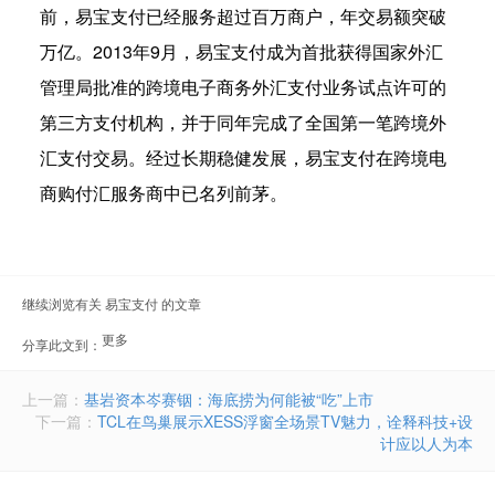
前，易宝支付已经服务超过百万商户，年交易额突破
万亿。2013年9月，易宝支付成为首批获得国家外汇
管理局批准的跨境电子商务外汇支付业务试点许可的
第三方支付机构，并于同年完成了全国第一笔跨境外
汇支付交易。经过长期稳健发展，易宝支付在跨境电
商购付汇服务商中已名列前茅。
继续浏览有关 易宝支付 的文章
更多
分享此文到：
document.getElementById("bdshell_js").src =
"http://bdimg.share.baidu.com/static/js/shell_v2.js?cdnversion=" +
Math.ceil(new Date()/3600000)
上一篇：
基岩资本岑赛铟：海底捞为何能被“吃”上市
下一篇：
TCL在鸟巢展示XESS浮窗全场景TV魅力，诠释科技+设
计应以人为本