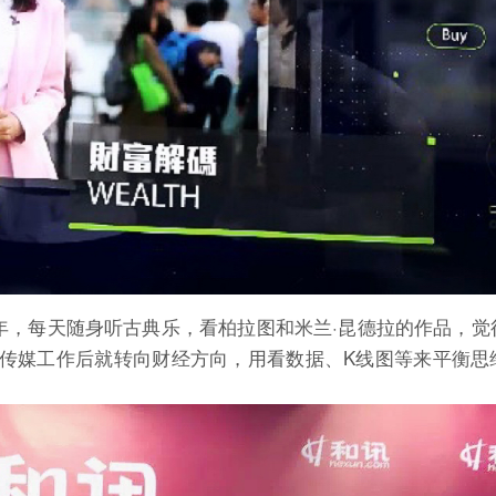
年，每天随身听古典乐，看柏拉图和米兰·昆德拉的作品，觉
传媒工作后就转向财经方向，用看数据、K线图等来平衡思