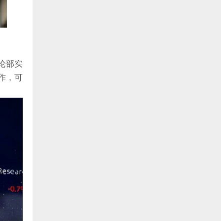
论部实
作，可