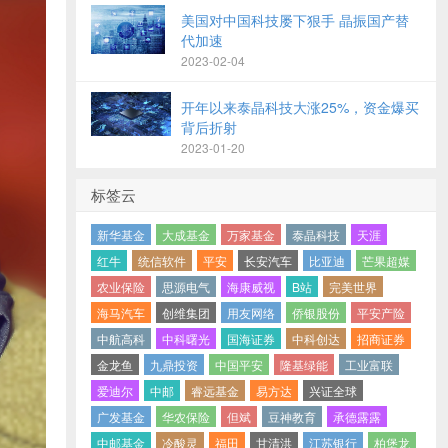
美国对中国科技屡下狠手 晶振国产替
代加速
2023-02-04
开年以来泰晶科技大涨25%，资金爆买
背后折射
2023-01-20
标签云
新华基金
大成基金
万家基金
泰晶科技
天涯
红牛
统信软件
平安
长安汽车
比亚迪
芒果超媒
农业保险
思源电气
海康威视
B站
完美世界
海马汽车
创维集团
用友网络
侨银股份
平安产险
中航高科
中科曙光
国海证券
中科创达
招商证券
金龙鱼
九鼎投资
中国平安
隆基绿能
工业富联
爱迪尔
中邮
睿远基金
易方达
兴证全球
广发基金
华农保险
但斌
豆神教育
承德露露
中邮基金
冷酸灵
福田
甘清洪
江苏银行
柏堡龙