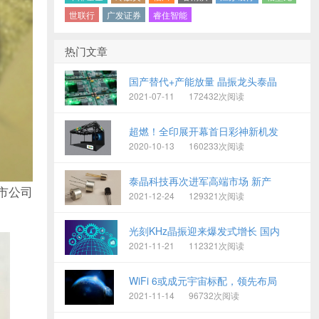
世联行
广发证券
睿住智能
热门文章
国产替代+产能放量 晶振龙头泰晶
2021-07-11
172432次阅读
超燃！全印展开幕首日彩神新机发
2020-10-13
160233次阅读
泰晶科技再次进军高端市场 新产
市公司
2021-12-24
129321次阅读
光刻KHz晶振迎来爆发式增长 国内
2021-11-21
112321次阅读
WiFi 6或成元宇宙标配，领先布局
2021-11-14
96732次阅读