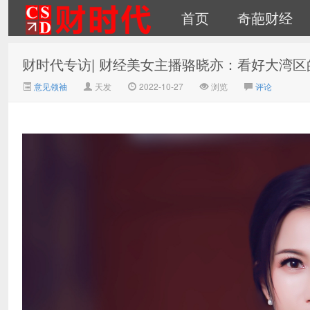
首页
奇葩财经
财时代专访| 财经美女主播骆晓亦：看好大湾
财时代｜新金融总裁圈、财
意见领袖
天发
2022-10-27
浏览
评论
经、科技、公司、金融、互